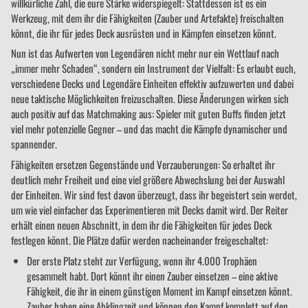
willkürliche Zahl, die eure Stärke widerspiegelt: Stattdessen ist es ein
Werkzeug, mit dem ihr die Fähigkeiten (Zauber und Artefakte) freischalten
könnt, die ihr für jedes Deck ausrüsten und in Kämpfen einsetzen könnt.
Nun ist das Aufwerten von Legendären nicht mehr nur ein Wettlauf nach
„immer mehr Schaden“, sondern ein Instrument der Vielfalt: Es erlaubt euch,
verschiedene Decks und Legendäre Einheiten effektiv aufzuwerten und dabei
neue taktische Möglichkeiten freizuschalten. Diese Änderungen wirken sich
auch positiv auf das Matchmaking aus: Spieler mit guten Buffs finden jetzt
viel mehr potenzielle Gegner – und das macht die Kämpfe dynamischer und
spannender.
Fähigkeiten ersetzen Gegenstände und Verzauberungen: So erhaltet ihr
deutlich mehr Freiheit und eine viel größere Abwechslung bei der Auswahl
der Einheiten. Wir sind fest davon überzeugt, dass ihr begeistert sein werdet,
um wie viel einfacher das Experimentieren mit Decks damit wird. Der Reiter
erhält einen neuen Abschnitt, in dem ihr die Fähigkeiten für jedes Deck
festlegen könnt. Die Plätze dafür werden nacheinander freigeschaltet:
Der erste Platz steht zur Verfügung, wenn ihr 4.000 Trophäen
gesammelt habt. Dort könnt ihr einen Zauber einsetzen – eine aktive
Fähigkeit, die ihr in einem günstigen Moment im Kampf einsetzen könnt.
Zauber haben eine Abklingzeit und können den Kampf komplett auf den