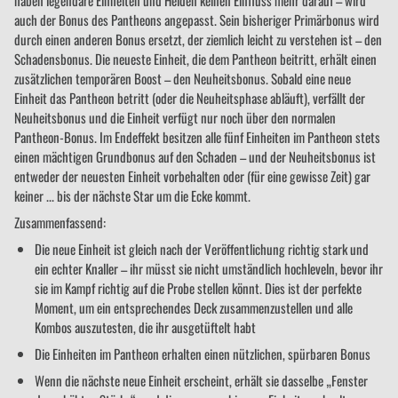
haben legendäre Einheiten und Helden keinen Einfluss mehr darauf – wird
auch der Bonus des Pantheons angepasst. Sein bisheriger Primärbonus wird
durch einen anderen Bonus ersetzt, der ziemlich leicht zu verstehen ist – den
Schadensbonus. Die neueste Einheit, die dem Pantheon beitritt, erhält einen
zusätzlichen temporären Boost – den Neuheitsbonus. Sobald eine neue
Einheit das Pantheon betritt (oder die Neuheitsphase abläuft), verfällt der
Neuheitsbonus und die Einheit verfügt nur noch über den normalen
Pantheon-Bonus. Im Endeffekt besitzen alle fünf Einheiten im Pantheon stets
einen mächtigen Grundbonus auf den Schaden – und der Neuheitsbonus ist
entweder der neuesten Einheit vorbehalten oder (für eine gewisse Zeit) gar
keiner ... bis der nächste Star um die Ecke kommt.
Zusammenfassend:
Die neue Einheit ist gleich nach der Veröffentlichung richtig stark und
ein echter Knaller – ihr müsst sie nicht umständlich hochleveln, bevor ihr
sie im Kampf richtig auf die Probe stellen könnt. Dies ist der perfekte
Moment, um ein entsprechendes Deck zusammenzustellen und alle
Kombos auszutesten, die ihr ausgetüftelt habt
Die Einheiten im Pantheon erhalten einen nützlichen, spürbaren Bonus
Wenn die nächste neue Einheit erscheint, erhält sie dasselbe „Fenster