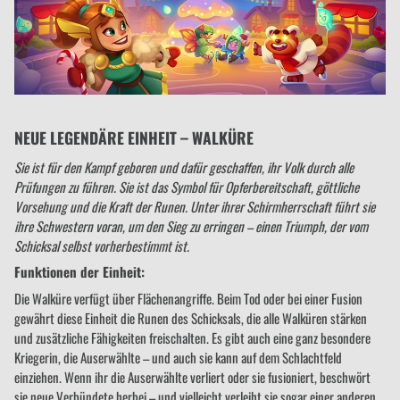
NEUE LEGENDÄRE EINHEIT – WALKÜRE
Sie ist für den Kampf geboren und dafür geschaffen, ihr Volk durch alle
Prüfungen zu führen. Sie ist das Symbol für Opferbereitschaft, göttliche
Vorsehung und die Kraft der Runen. Unter ihrer Schirmherrschaft führt sie
ihre Schwestern voran, um den Sieg zu erringen – einen Triumph, der vom
Schicksal selbst vorherbestimmt ist.
Funktionen der Einheit:
Die Walküre verfügt über Flächenangriffe. Beim Tod oder bei einer Fusion
gewährt diese Einheit die Runen des Schicksals, die alle Walküren stärken
und zusätzliche Fähigkeiten freischalten. Es gibt auch eine ganz besondere
Kriegerin, die Auserwählte – und auch sie kann auf dem Schlachtfeld
einziehen. Wenn ihr die Auserwählte verliert oder sie fusioniert, beschwört
sie neue Verbündete herbei – und vielleicht verleiht sie sogar einer anderen