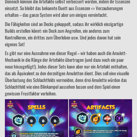
Dennoch können die Artefakte selbst verbessert werden, indem ihr Essenzen
einsetzt. So bleibt das bekannte Duett aus Essenzen <> Verzauberungen
erhalten – das ganze System wird aber um einiges vereinfacht.
Die Fähigkeiten sind an Decks gekoppelt, sodass ihr wirklich einzigartige
Builds erstellen könnt: ein Deck zum Angreifen, ein anderes zum
Kontrollieren, ein drittes zum Überleben usw. Und jedes davon hat sein
eigenes Set!
Es gibt nur eine Ausnahme von dieser Regel – wir haben auch die Amulett-
Mechanik in die Ränge der Artefakte übertragen (und dazu noch ein paar
neue hinzugefügt!). Jedes dieser Sets kann aber nur ein Artefakt enthalten,
das als Äquivalent zu den derzeitigen Amuletten dient. Dies soll eine visuelle
Überlastung des Schlachtfelds vermeiden, denn drei Amulette würden das
Schlachtfeld wie eine Blinkampel aussehen lassen und dem Spiel einen
gewissen Frustfaktor verleihen.